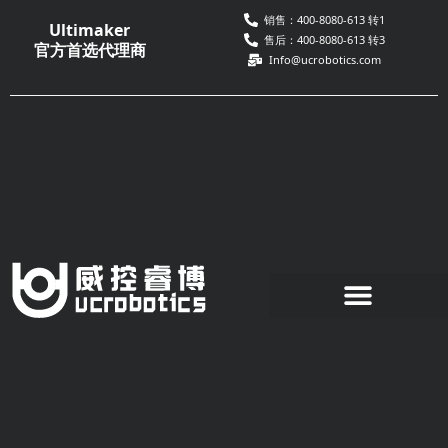
跳
销售：400-8080-613 转1
Ultimaker
至
售后：400-8080-613 转3
官方首选代理商
Info@ucrobotics.com
内
容