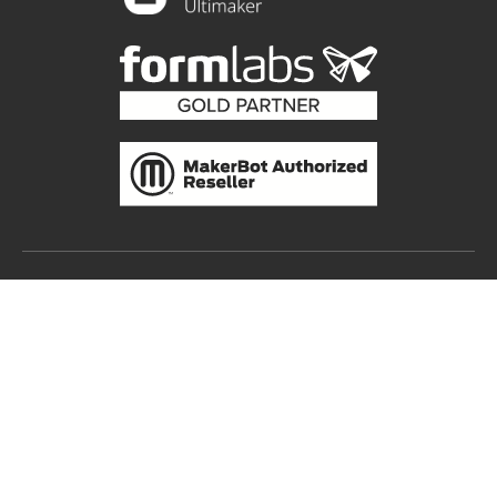
Copyright 2022 威控睿博 | All Rights Reserved |
Powered by uCRobotics |
京ICP备14042478号-1