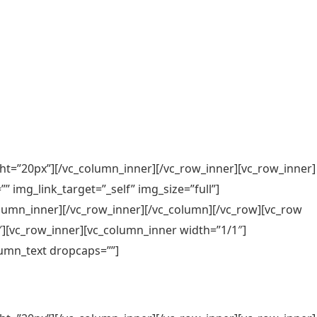
ht=”20px”][/vc_column_inner][/vc_row_inner][vc_row_inner]
 img_link_target=”_self” img_size=”full”]
lumn_inner][/vc_row_inner][/vc_column][/vc_row][vc_row
][vc_row_inner][vc_column_inner width=”1/1″]
lumn_text dropcaps=””]