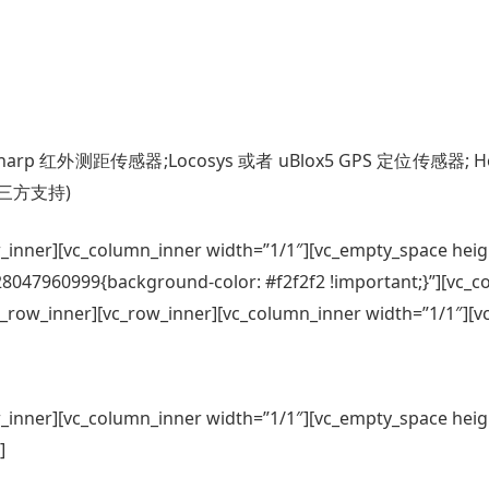
红外测距传感器;Locosys 或者 uBlox5 GPS 定位传感器; Honey
为第三方支持)
w_inner][vc_column_inner width=”1/1″][vc_empty_space heig
28047960999{background-color: #f2f2f2 !important;}”][vc_c
c_row_inner][vc_row_inner][vc_column_inner width=”1/1″][v
w_inner][vc_column_inner width=”1/1″][vc_empty_space heig
]