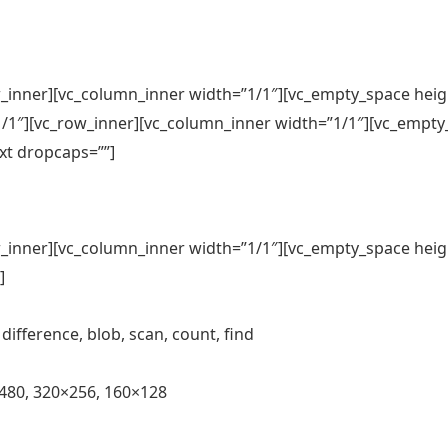
w_inner][vc_column_inner width=”1/1″][vc_empty_space heig
1/1″][vc_row_inner][vc_column_inner width=”1/1″][vc_empty
xt dropcaps=””]
w_inner][vc_column_inner width=”1/1″][vc_empty_space heig
]
erence, blob, scan, count, find
, 320×256, 160×128