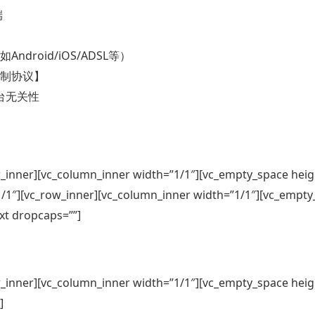
端
oid/iOS/ADSL等）
制协议】
台无关性
w_inner][vc_column_inner width=”1/1″][vc_empty_space heig
1/1″][vc_row_inner][vc_column_inner width=”1/1″][vc_empty
xt dropcaps=””]
w_inner][vc_column_inner width=”1/1″][vc_empty_space heig
]