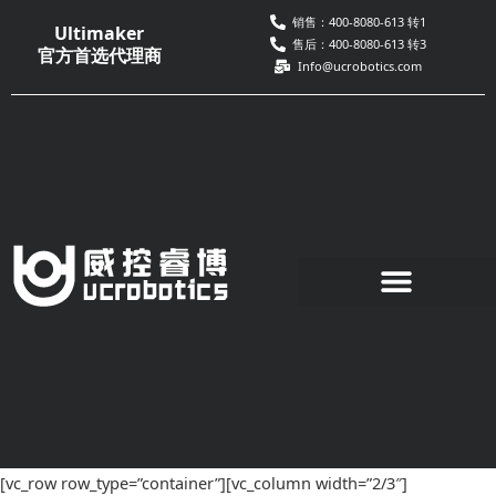
跳
销售：400-8080-613 转1
Ultimaker
至
售后：400-8080-613 转3
官方首选代理商
Info@ucrobotics.com
内
容
[vc_row row_type=”container”][vc_column width=”2/3″]