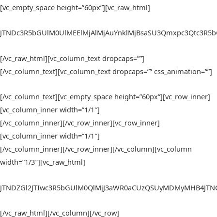
[vc_empty_space height=”60px”][vc_raw_html]
JTNDc3R5bGUlM0UlMEElMjAl
[/vc_raw_html][vc_column_text dropcaps=””]
[/vc_column_text][vc_column_text dropcaps=”” css_animation=””]
[/vc_column_text][vc_empty_space height=”60px”][vc_row_inner]
[vc_column_inner width=”1/1″]
[/vc_column_inner][/vc_row_inner][vc_row_inner]
[vc_column_inner width=”1/1″]
[/vc_column_inner][/vc_row_inner][/vc_column][vc_column
width=”1/3″][vc_raw_html]
JTNDZGl2JTIwc3R5bGUlM0QlMjJ3aWR0aCUzQSUyMDMyMHB4JTNCJ
[/vc_raw_html][/vc_column][/vc_row]