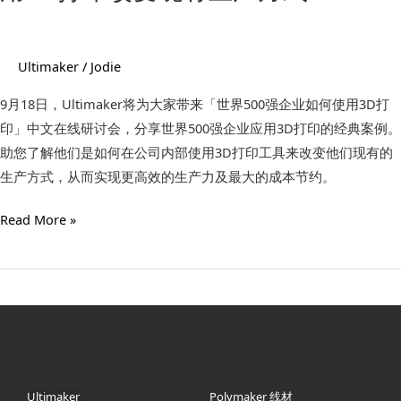
应
用
3D
Ultimaker
/
Jodie
打
印
9月18日，Ultimaker将为大家带来「世界500强企业如何使用3D打
改
印」中文在线研讨会，分享世界500强企业应用3D打印的经典案例。
变
助您了解他们是如何在公司内部使用3D打印工具来改变他们现有的
现
生产方式，从而实现更高效的生产力及最大的成本节约。
有
Read More »
生
产
方
式？
Ultimaker
Polymaker 线材