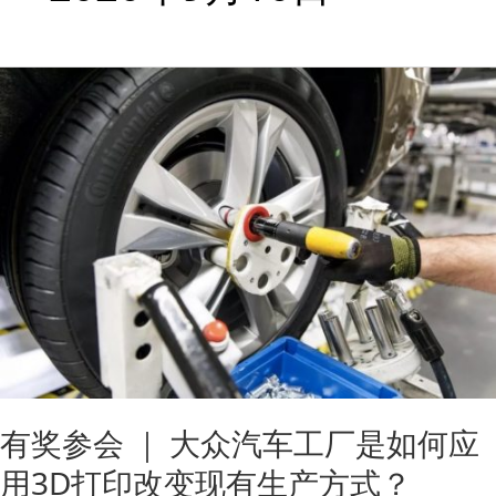
有
奖
参
会
｜
大
众
汽
车
工
厂
是
有奖参会 ｜ 大众汽车工厂是如何应
如
何
用3D打印改变现有生产方式？